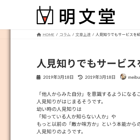
コ
ナ
ン
ビ
テ
ゲ
ン
ー
ツ
シ
HOME
コラム
文章上達
人見知りでもサービスを
へ
ョ
ス
ン
キ
に
人見知りでもサービス
ッ
移
プ
動
最
2019年3月18日
2019年3月18日
meib
終
更
「他人からみた自分」を意識するようになる
新
日
人見知りがはじまるそうです。
時
幼い時の人見知りは
:
「知っている人か知らない人か」や
もっと以前の「敵か味方か」という本能から
人見知りのようです。