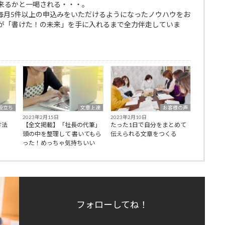
来るかと一喝される・・・。
で毎月5件以上の申込みをいただけるようになったノウハウをお
が「書けた！の未来」を手に入れるまで全力伴走していま
役立ち
文章上達
お客様の声
2023年2月15日
2023年2月10日
方法
【全文掲載】「社長の代筆」
たった1日で自分をまとめて
頭の中を整理して 書いてもら
伝えられる文章をつくる
った！めっちゃ気持ちいい
フォローしてね！