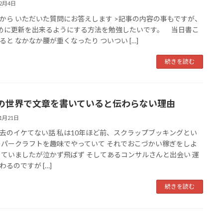
12月4日
から いただいた質問にお答えします >記事の内容の事もですが、
めに更新を出来るようにする方法を勉強したいです。 当日書こ
ると なかなか腰が重くなったり ついつい […]
続きを読む
の世界で文章を書いていると伝わらない理由
11月21日
去のイケてない話 私は10年ほど前、スクラップブッキングとい
ーパークラフトを趣味でやっていて それでおこづかい稼ぎをしよ
していましたが泣かず飛ばず そしてあるコンサルさんと出会い 運
わるのですが […]
続きを読む