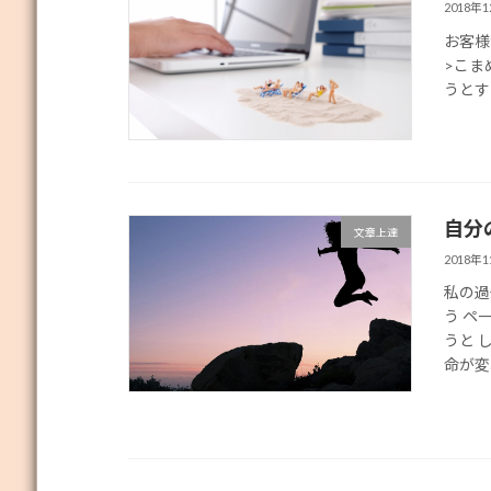
2018年
お客様
>こま
うとす
自分
文章上達
2018年
私の過
う ペ
うと 
命が変