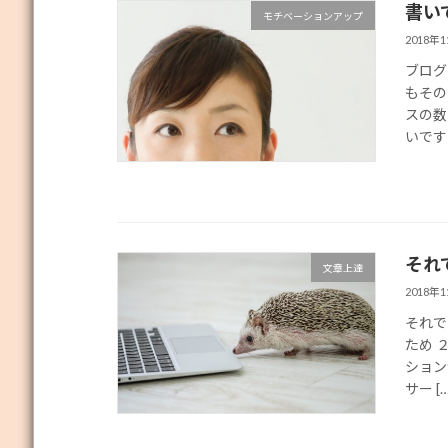
書い
モチベーションアップ
2018年
ブログ
もその
スの数
いです 
それ
文章上達
2018年
それで
ため 
ション
サー […