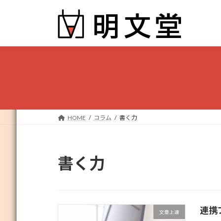
コ
ナ
ン
ビ
テ
ゲ
ン
ー
ツ
シ
へ
ョ
ス
ン
キ
に
ッ
移
プ
動
HOME
コラム
書く力
書く力
連携
文章上達